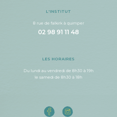
L'INSTITUT
8 rue de falkirk à quimper
02 98 91 11 48
LES HORAIRES
Du lundi au vendredi de 8h30 à 19h
le samedi de 8h30 à 18h